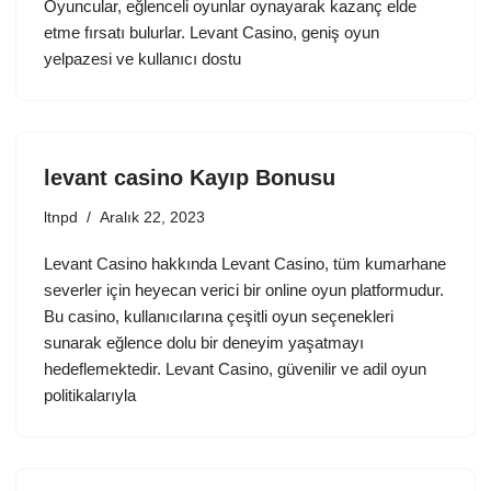
Oyuncular, eğlenceli oyunlar oynayarak kazanç elde
etme fırsatı bulurlar. Levant Casino, geniş oyun
yelpazesi ve kullanıcı dostu
levant casino Kayıp Bonusu
ltnpd
Aralık 22, 2023
Levant Casino hakkında Levant Casino, tüm kumarhane
severler için heyecan verici bir online oyun platformudur.
Bu casino, kullanıcılarına çeşitli oyun seçenekleri
sunarak eğlence dolu bir deneyim yaşatmayı
hedeflemektedir. Levant Casino, güvenilir ve adil oyun
politikalarıyla