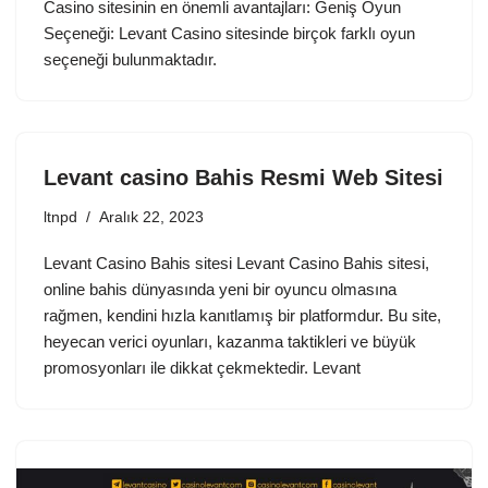
Casino sitesinin en önemli avantajları: Geniş Oyun
Seçeneği: Levant Casino sitesinde birçok farklı oyun
seçeneği bulunmaktadır.
Levant casino Bahis Resmi Web Sitesi
ltnpd
Aralık 22, 2023
Levant Casino Bahis sitesi Levant Casino Bahis sitesi,
online bahis dünyasında yeni bir oyuncu olmasına
rağmen, kendini hızla kanıtlamış bir platformdur. Bu site,
heyecan verici oyunları, kazanma taktikleri ve büyük
promosyonları ile dikkat çekmektedir. Levant