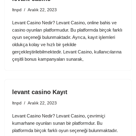
ltnpd
Aralık 22, 2023
Levant Casino Nedir? Levant Casino, online bahis ve
casino oyunları platformudur. Bu platformda birçok farklı
oyun seçeneği bulunmaktadır. Ayrıca, kayıt işlemleri
oldukça kolay ve hızlı bir şekilde
gerçekleştirilebilmektedir. Levant Casino, kullanıcılarına
çeşitli bonus kampanyaları sunarak,
levant casino Kayıt
ltnpd
Aralık 22, 2023
Levant Casino Nedir? Levant Casino, çevrimiçi
kumarhane oyunları sunan bir platformdur. Bu
platformda birçok farklı oyun seçeneği bulunmaktadır.