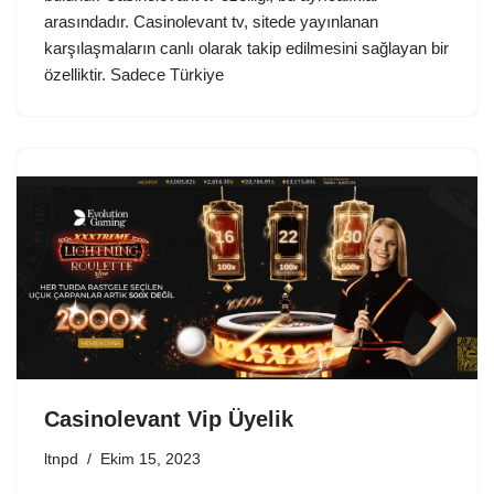
arasındadır. Casinolevant tv, sitede yayınlanan
karşılaşmaların canlı olarak takip edilmesini sağlayan bir
özelliktir. Sadece Türkiye
Casinolevant Vip Üyelik
ltnpd
Ekim 15, 2023