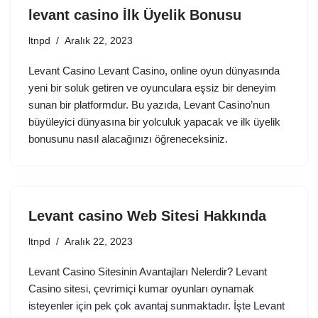
levant casino İlk Üyelik Bonusu
ltnpd
Aralık 22, 2023
Levant Casino Levant Casino, online oyun dünyasında
yeni bir soluk getiren ve oyunculara eşsiz bir deneyim
sunan bir platformdur. Bu yazıda, Levant Casino’nun
büyüleyici dünyasına bir yolculuk yapacak ve ilk üyelik
bonusunu nasıl alacağınızı öğreneceksiniz.
Levant casino Web Sitesi Hakkında
ltnpd
Aralık 22, 2023
Levant Casino Sitesinin Avantajları Nelerdir? Levant
Casino sitesi, çevrimiçi kumar oyunları oynamak
isteyenler için pek çok avantaj sunmaktadır. İşte Levant